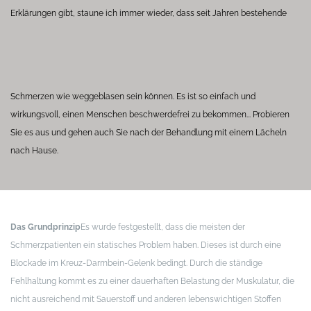
Erklärungen gibt, staune ich immer wieder, dass seit Jahren bestehende
Schmerzen wie weggeblasen sein können. Es ist so einfach und
wirkungsvoll, einen Menschen beschwerdefrei zu bekommen...
Probieren
Sie es aus und gehen auch Sie nach der Behandlung mit einem Lächeln
nach Hause.
Das Grundprinzip
Es wurde festgestellt, dass die meisten der
Schmerzpatienten ein statisches Problem haben. Dieses ist durch eine
Blockade im Kreuz-Darmbein-Gelenk bedingt. Durch die ständige
Fehlhaltung kommt es zu einer dauerhaften Belastung der Muskulatur, die
nicht ausreichend mit Sauerstoff und anderen lebenswichtigen Stoffen