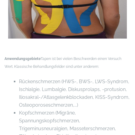
Anwendungsgebiete
Tapen ist bei vielen Beschwerden einen Versuch
Wert. Klassische Behandlungsfelder sind unter anderem:
Rückenschmerzen (HWS-, BWS-, LWS-Syndrom,
Ischialgie, Lumbalgie, Diskusprolaps, -protusion,
Iliosakral-/Atlasgelenkblockaden, KISS-Syndrom,
Osteoporoseschmerzen,...)
Kopfschmerzen (Migräne,
Spannungskopfschmerzen,
Trigeminusneuralgien, Masseterschmerzen,