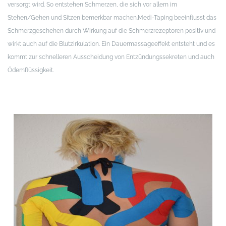
versorgt wird. So entstehen Schmerzen, die sich vor allem im
Stehen/Gehen und Sitzen bemerkbar machen.
Medi-Taping beeinflusst das
Schmerzgeschehen durch Wirkung auf die Schmerzrezeptoren positiv und
wirkt auch auf die Blutzirkulation. Ein Dauermassageeffekt entsteht und es
kommt zur schnelleren Ausscheidung von Entzündungssekreten und auch
Ödemflüssigkeit.