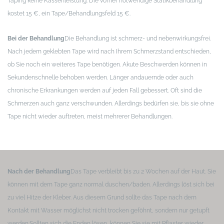
Taping keine Kassenleistung. Die vorher notwendige Statikbehandlung
kostet 15 €, ein Tape/Behandlungsfeld 15 €.
Bei der Behandlung
Die Behandlung ist schmerz- und nebenwirkungsfrei.
Nach jedem geklebten Tape wird nach Ihrem Schmerzstand entschieden,
ob Sie noch ein weiteres Tape benötigen. Akute Beschwerden können in
Sekundenschnelle behoben werden. Länger andauernde oder auch
chronische Erkrankungen werden auf jeden Fall gebessert. Oft sind die
Schmerzen auch ganz verschwunden. Allerdings bedürfen sie, bis sie ohne
Tape nicht wieder auftreten, meist mehrerer Behandlungen.
Nach der Behandlung
Das Tape verbleibt bis zu 2 Wochen auf der Haut. Sie
können mit dem Tape ganz normal duschen/baden. Allerdings löst sich bei
zu viel Hitze der Kleber. Aus diesem Grund sollte das Tape nach dem
Kontakt mit Wasser möglichst nicht trocken geföhnt, sondern nur getupft
werden.
Sollten sich die Enden lösen, können Sie sie mit Pflaster wieder