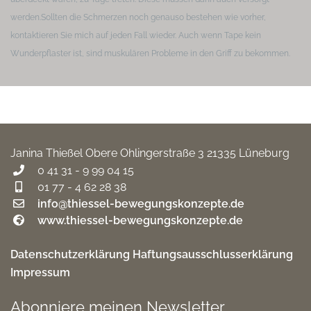
werden.
Sollten die Schmerzen noch genauso bestehen wie vorher,
kontaktieren Sie mich auf jeden Fall wieder. Auch wenn Tape kein
Wunderpflaster ist, sind muskulären Probleme in den Griff zu bekommen.
Janina Thießel
Obere Ohlingerstraße 3
21335 Lüneburg
0 41 31 - 9 99 04 15
01 77 - 4 62 28 38
info@thiessel-bewegungskonzepte.de
www.thiessel-bewegungskonzepte.de
Datenschutzerklärung
Haftungsausschlusserklärung
Impressum
Abonniere meinen Newsletter