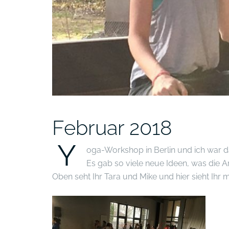
Februar 2018
Y
oga-Workshop in Berlin und ich war d
Es gab so viele neue Ideen, was die Ar
Oben seht Ihr Tara und Mike und hier sieht Ihr m