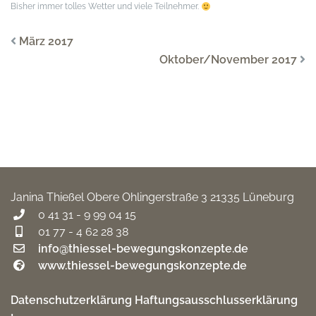
Bisher immer tolles Wetter und viele Teilnehmer.
März 2017
Oktober/November 2017
Janina Thießel
Obere Ohlingerstraße 3
21335 Lüneburg
0 41 31 - 9 99 04 15
01 77 - 4 62 28 38
info@thiessel-bewegungskonzepte.de
www.thiessel-bewegungskonzepte.de
Datenschutzerklärung
Haftungsausschlusserklärung