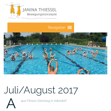
Zum
Inhalt
springen
Navigation
Juli/August 2017
A
qua Fitness Dienstag in Adendorf.